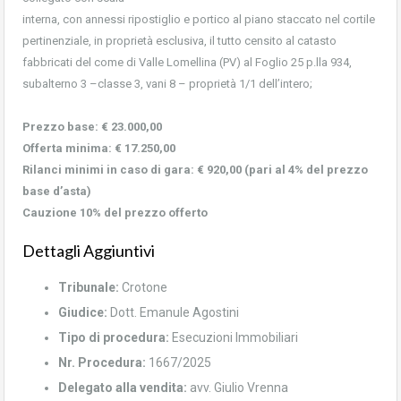
interna, con annessi ripostiglio e portico al piano staccato nel cortile
pertinenziale, in proprietà esclusiva, il tutto censito al catasto
fabbricati del come di Valle Lomellina (PV) al Foglio 25 p.lla 934,
subalterno 3 –classe 3, vani 8 – proprietà 1/1 dell’intero;
Prezzo base: € 23.000,00
Offerta minima: € 17.250,00
Rilanci minimi in caso di gara: € 920,00 (pari al 4% del prezzo
base d’asta)
Cauzione 10% del prezzo offerto
Dettagli Aggiuntivi
Tribunale:
Crotone
Giudice:
Dott. Emanule Agostini
Tipo di procedura:
Esecuzioni Immobiliari
Nr. Procedura:
1667/2025
Delegato alla vendita
:
avv. Giulio Vrenna