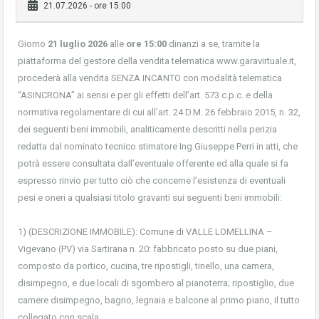
21.07.2026 - ore 15:00
Giorno
21 luglio 2026
alle
ore 15:00
dinanzi a se, tramite la
piattaforma del gestore della vendita telematica www.garavirtuale.it,
procederà alla vendita SENZA INCANTO con modalità telematica
“ASINCRONA” ai sensi e per gli effetti dell’art. 573 c.p.c. e della
normativa regolamentare di cui all’art. 24 D.M. 26 febbraio 2015, n. 32,
dei seguenti beni immobili, analiticamente descritti nella perizia
redatta dal nominato tecnico stimatore Ing.Giuseppe Perri in atti, che
potrà essere consultata dall’eventuale offerente ed alla quale si fa
espresso rinvio per tutto ciò che concerne l’esistenza di eventuali
pesi e oneri a qualsiasi titolo gravanti sui seguenti beni immobili:
1) (DESCRIZIONE IMMOBILE): Comune di VALLE LOMELLINA –
Vigevano (PV) via Sartirana n. 20: fabbricato posto su due piani,
composto da portico, cucina, tre ripostigli, tinello, una camera,
disimpegno, e due locali di sgombero al pianoterra; ripostiglio, due
camere disimpegno, bagno, legnaia e balcone al primo piano, il tutto
collegato con scala