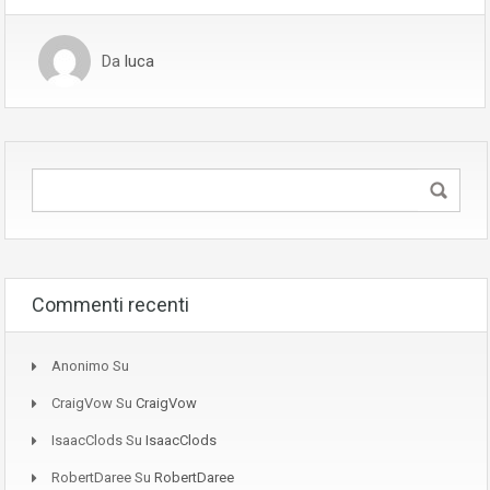
Da
luca
Commenti recenti
Anonimo
Su
CraigVow
Su
CraigVow
IsaacClods
Su
IsaacClods
RobertDaree
Su
RobertDaree