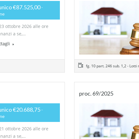
unico €87.525,00
one
23 ottobre 2026 alle ore
inanzi a se,…
ttagli
fg. 10 part. 246 sub. 1,2 - Lotti 
proc. 69/2025
unico €20.688,75
one
21 ottobre 2026 alle ore
inanzi a se,…