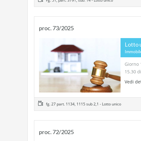
Fg. 51, part. 3791, sub. 14 - Lotto unico
proc. 73/2025
Lotto 
Immobile
Giorno 
15.30 d
Vedi de
fg. 27 part. 1134, 1115 sub 2,1 - Lotto unico
proc. 72/2025