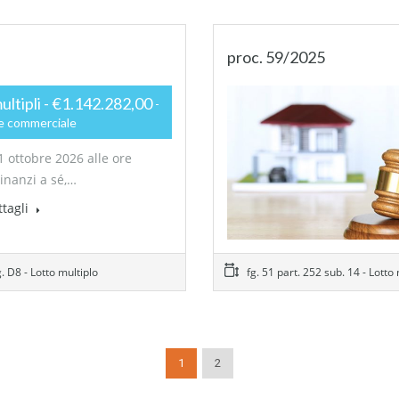
proc. 59/2025
multipli - €1.142.282,00
e commerciale
1 ottobre 2026 alle ore
dinanzi a sé,…
ttagli
g. D8 - Lotto multiplo
fg. 51 part. 252 sub. 14 - Lotto
1
2