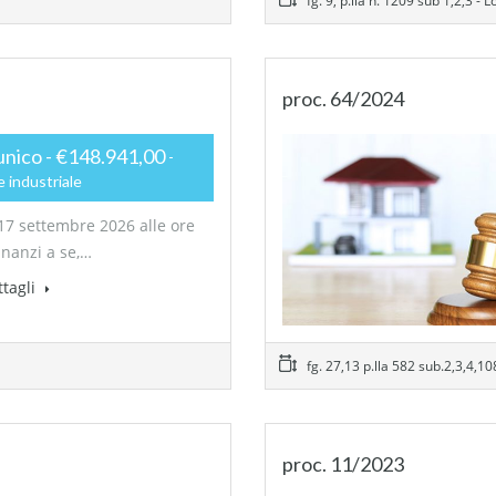
fg. 9, p.lla n. 1209 sub 1,2,3 - L
proc. 64/2024
unico - €148.941,00
 industriale
17 settembre 2026 alle ore
inanzi a se,…
ttagli
fg. 27,13 p.lla 582 sub.2,3,4,108
proc. 11/2023