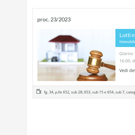
proc. 23/2023
Lotti 
Immobil
Giorno 
16:00, 
Vedi de
fg. 34, p.lle 652, sub 28; 653, sub 15 e 654, sub 7, cate