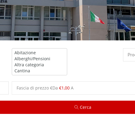
Fascia di prezzo €
Da
€1,00
A
Cerca