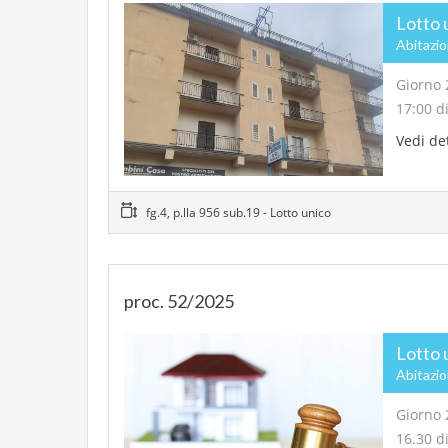
Lotto 
Abitazi
Giorno 
17:00 d
Vedi de
fg.4, p.lla 956 sub.19 - Lotto unico
proc. 52/2025
Lotto 
Abitazi
Giorno 
16.30 d