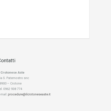
ontatti
l Crotonese Aste
ia S. Paternostro snc
8900 – Crotone
el. 0962 938 774
-mail:
procedure@ilcrotoneseaste.it