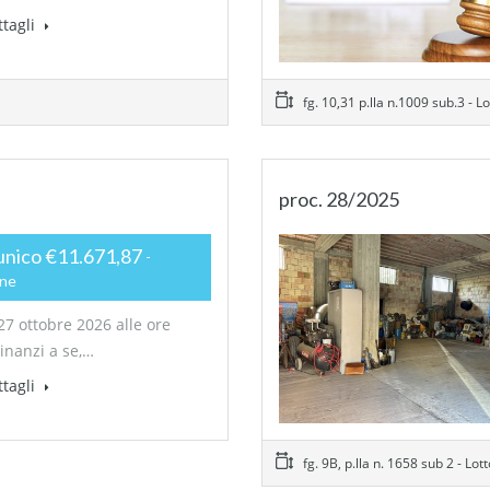
ttagli
fg. 10,31 p.lla n.1009 sub.3 - Lot
proc. 28/2025
unico €11.671,87
one
27 ottobre 2026 alle ore
dinanzi a se,…
ttagli
fg. 9B, p.lla n. 1658 sub 2 - Lot