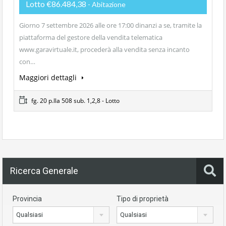
Lotto €86.484,38
- Abitazione
Giorno 7 settembre 2026 alle ore 17:00 dinanzi a se, tramite la
piattaforma del gestore della vendita telematica
www.garavirtuale.it, procederà alla vendita senza incanto
con…
Maggiori dettagli
fg. 20 p.lla 508 sub. 1,2,8 - Lotto
Ricerca Generale
Provincia
Tipo di proprietà
Qualsiasi
Qualsiasi