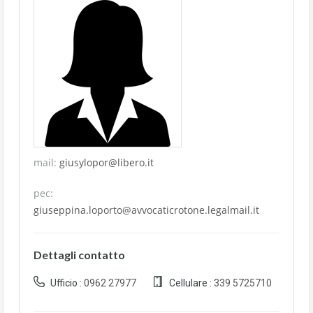
mail:
giusylopor@libero.it
pec:
giuseppina.loporto@avvocaticrotone.legalmail.it
Dettagli contatto
Ufficio :
0962 27977
Cellulare :
339 5725710