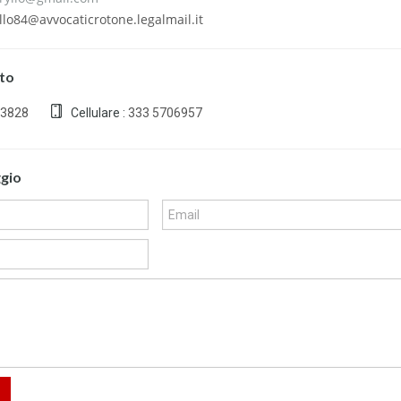
llo84@avvocaticrotone.legalmail.it
tto
23828
Cellulare :
333 5706957
ggio