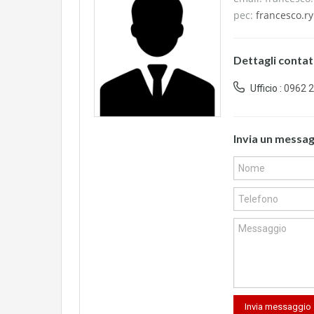
pec:
francesco.ry
Dettagli conta
Ufficio :
0962 
Invia un messa