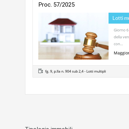
Proc. 57/2025
Lotti m
Giorno 6 
della ven
con…
Maggior
fg. 9, p.lla n. 904 sub 2,4 - Lotti multipli