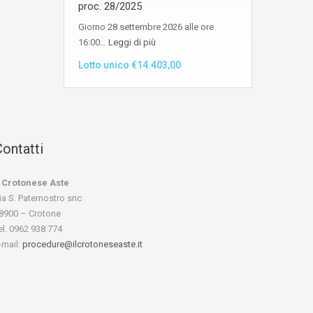
proc. 28/2025
Giorno 28 settembre 2026 alle ore
16:00…
Leggi di più
Lotto unico €14.403,00
ontatti
l Crotonese Aste
ia S. Paternostro snc
8900 – Crotone
el. 0962 938 774
-mail:
procedure@ilcrotoneseaste.it