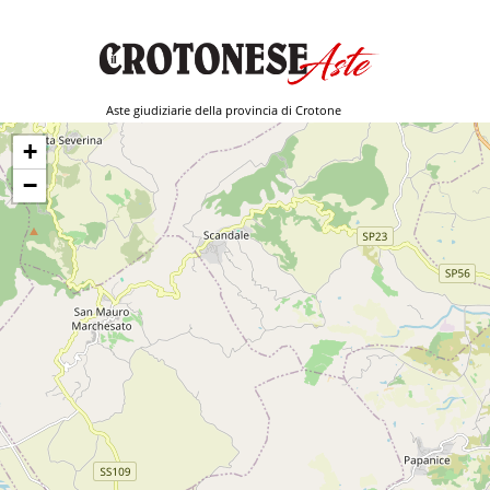
Aste giudiziarie della provincia di Crotone
+
−