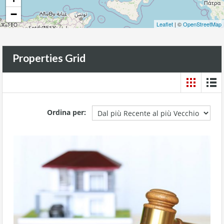
−
Leaflet
| ©
OpenStreetMap
Properties Grid
Ordina per: