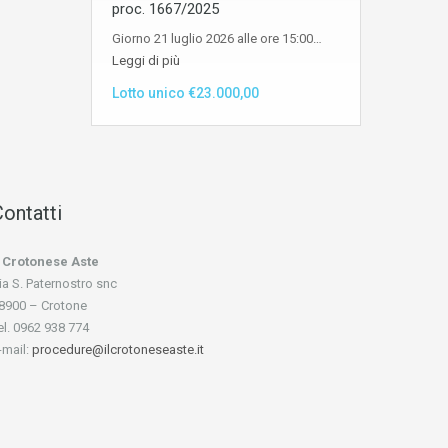
proc. 1667/2025
Giorno 21 luglio 2026 alle ore 15:00…
Leggi di più
Lotto unico €23.000,00
ontatti
l Crotonese Aste
ia S. Paternostro snc
8900 – Crotone
el. 0962 938 774
-mail:
procedure@ilcrotoneseaste.it