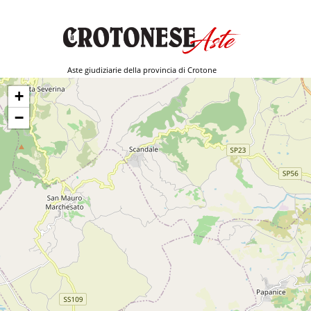
Aste giudiziarie della provincia di Crotone
+
−