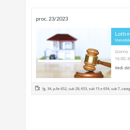
proc. 23/2023
Lotti 
Immobil
Giorno 
16:00, 
Vedi de
fg. 34, p.lle 652, sub 28; 653, sub 15 e 654, sub 7, cate