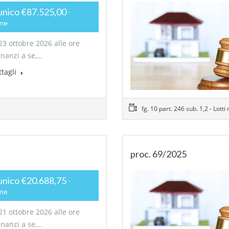
unico €87.525,00
one
23 ottobre 2026 alle ore
inanzi a se,…
ttagli
fg. 10 part. 246 sub. 1,2 - Lotti 
proc. 69/2025
unico €20.688,75
one
21 ottobre 2026 alle ore
inanzi a se,…