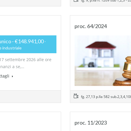
fg. 9, p.lla n. 1209 sub 1,2,3 - L
proc. 64/2024
unico - €148.941,00
 industriale
17 settembre 2026 alle ore
inanzi a se,…
ttagli
fg. 27,13 p.lla 582 sub.2,3,4,108
proc. 11/2023