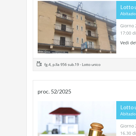
Lotto 
Abitazi
Giorno 
17:00 d
Vedi de
fg.4, p.lla 956 sub.19 - Lotto unico
proc. 52/2025
Lotto 
Abitazi
Giorno 
16.30 d