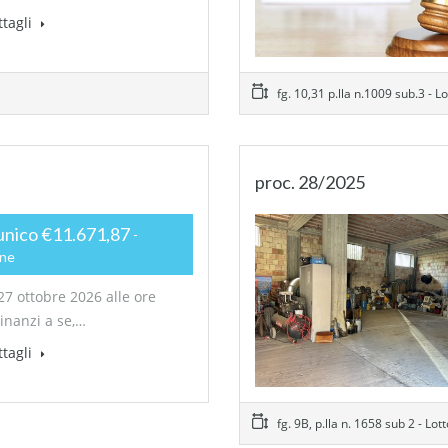
ttagli
fg. 10,31 p.lla n.1009 sub.3 - Lot
proc. 28/2025
unico €11.671,87
one
27 ottobre 2026 alle ore
dinanzi a se,…
ttagli
fg. 9B, p.lla n. 1658 sub 2 - Lot