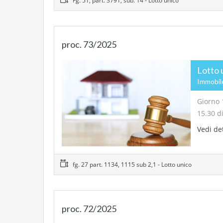
Fg. 51, part. 3791, sub. 14 - Lotto unico
proc. 73/2025
Lotto 
Immobile
Giorno 
15.30 d
Vedi de
fg. 27 part. 1134, 1115 sub 2,1 - Lotto unico
proc. 72/2025