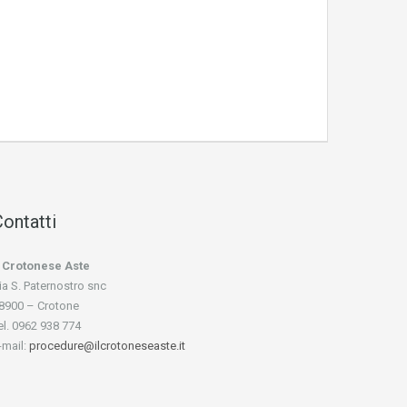
ontatti
l Crotonese Aste
ia S. Paternostro snc
8900 – Crotone
el. 0962 938 774
-mail:
procedure@ilcrotoneseaste.it