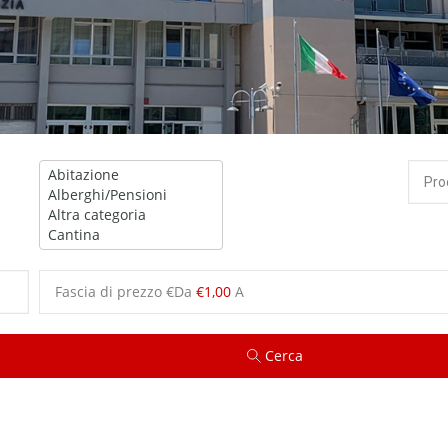
Fascia di prezzo €
Da
€1,00
A
Cerca