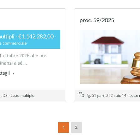
proc. 59/2025
multipli - €1.142.282,00
e commerciale
1 ottobre 2026 alle ore
dinanzi a sé,…
ttagli
g. D8 - Lotto multiplo
fg. 51 part. 252 sub. 14 - Lotto
1
2