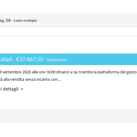
teg. D8 - Lotto multiplo
ultipli - €37.867,50
- Abitazione
 settembre 2026 alle ore 16:00 dinanzi a se, tramite la piattaforma del gesto
à alla vendita senza incanto con…
i dettagli