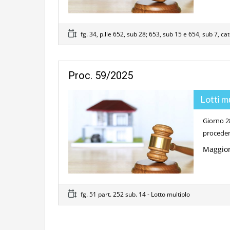
fg. 34, p.lle 652, sub 28; 653, sub 15 e 654, sub 7, ca
Proc. 59/2025
Lotti m
Giorno 28
proceder
Maggior
fg. 51 part. 252 sub. 14 - Lotto multiplo