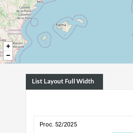
+
−
List Layout Full Width
Proc. 52/2025