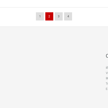
1
2
3
4
C
i
V
8
T
E