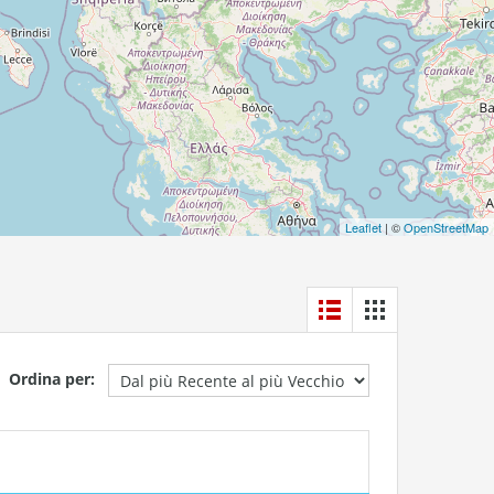
Leaflet
| ©
OpenStreetMap
Ordina per: