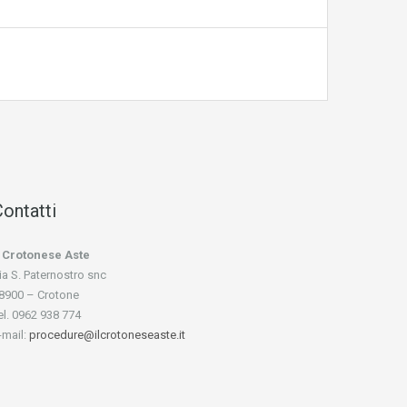
ontatti
l Crotonese Aste
ia S. Paternostro snc
8900 – Crotone
el. 0962 938 774
-mail:
procedure@ilcrotoneseaste.it